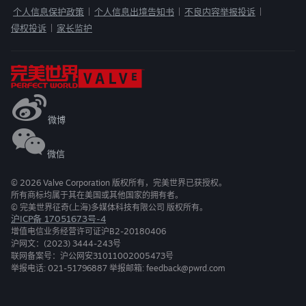
个人信息保护政策
个人信息出境告知书
不良内容举报投诉
|
|
|
侵权投诉
家长监护
|
微博
微信
©
2026
Valve Corporation 版权所有，完美世界已获授权。
所有商标均属于其在美国或其他国家的拥有者。
© 完美世界征奇(上海)多媒体科技有限公司 版权所有。
沪ICP备 17051673号-4
增值电信业务经营许可证沪B2-20180406
沪网文：(2023) 3444-243号
联网备案号：沪公网安31011002005473号
举报电话: 021-51796887 举报邮箱: feedback@pwrd.com