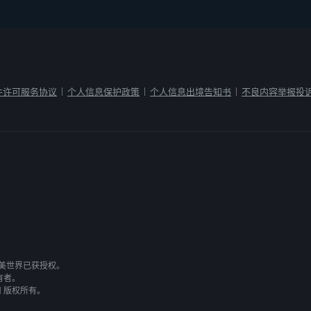
件许可服务协议
个人信息保护政策
个人信息出境告知书
不良内容举报投
|
|
|
有，完美世界已获授权。
有者。
司 版权所有。