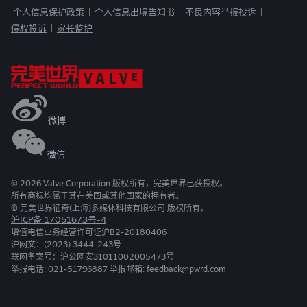
个人信息保护政策
个人信息出境告知书
不良内容举报投诉
|
|
|
侵权投诉
家长监护
|
微博
微信
©
2026
Valve Corporation 版权所有，完美世界已获授权。
所有商标均属于其在美国或其他国家的拥有者。
© 完美世界征奇(上海)多媒体科技有限公司 版权所有。
沪ICP备 17051673号-4
增值电信业务经营许可证沪B2-20180406
沪网文：(2023) 3444-243号
联网备案号：沪公网安31011002005473号
举报电话: 021-51796887 举报邮箱: feedback@pwrd.com