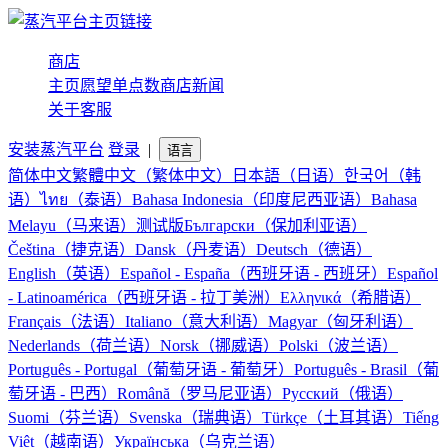
商店
主页
愿望单
点数商店
新闻
关于
客服
安装蒸汽平台
登录
|
语言
简体中文
繁體中文（繁体中文）
日本語（日语）
한국어（韩
语）
ไทย（泰语）
Bahasa Indonesia（印度尼西亚语）
Bahasa
Melayu（马来语）
测试版
Български（保加利亚语）
Čeština（捷克语）
Dansk（丹麦语）
Deutsch（德语）
English（英语）
Español - España（西班牙语 - 西班牙）
Español
- Latinoamérica（西班牙语 - 拉丁美洲）
Ελληνικά（希腊语）
Français（法语）
Italiano（意大利语）
Magyar（匈牙利语）
Nederlands（荷兰语）
Norsk（挪威语）
Polski（波兰语）
Português - Portugal（葡萄牙语 - 葡萄牙）
Português - Brasil（葡
萄牙语 - 巴西）
Română（罗马尼亚语）
Русский（俄语）
Suomi（芬兰语）
Svenska（瑞典语）
Türkçe（土耳其语）
Tiếng
Việt（越南语）
Українська（乌克兰语）