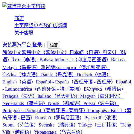
商店
主页
愿望单
点数商店
新闻
关于
客服
安装蒸汽平台
登录
|
语言
简体中文
繁體中文（繁体中文）
日本語（日语）
한국어（韩
语）
ไทย（泰语）
Bahasa Indonesia（印度尼西亚语）
Bahasa
Melayu（马来语）
测试版
Български（保加利亚语）
Čeština（捷克语）
Dansk（丹麦语）
Deutsch（德语）
English（英语）
Español - España（西班牙语 - 西班牙）
Español
- Latinoamérica（西班牙语 - 拉丁美洲）
Ελληνικά（希腊语）
Français（法语）
Italiano（意大利语）
Magyar（匈牙利语）
Nederlands（荷兰语）
Norsk（挪威语）
Polski（波兰语）
Português - Portugal（葡萄牙语 - 葡萄牙）
Português - Brasil（葡
萄牙语 - 巴西）
Română（罗马尼亚语）
Русский（俄语）
Suomi（芬兰语）
Svenska（瑞典语）
Türkçe（土耳其语）
Tiếng
Việt（越南语）
Українська（乌克兰语）