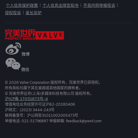
个人信息保护政策
个人信息出境告知书
不良内容举报投诉
|
|
|
侵权投诉
家长监护
|
微博
微信
©
2026
Valve Corporation 版权所有，完美世界已获授权。
所有商标均属于其在美国或其他国家的拥有者。
© 完美世界征奇(上海)多媒体科技有限公司 版权所有。
沪ICP备 17051673号-4
增值电信业务经营许可证沪B2-20180406
沪网文：(2023) 3444-243号
联网备案号：沪公网安31011002005473号
举报电话: 021-51796887 举报邮箱: feedback@pwrd.com