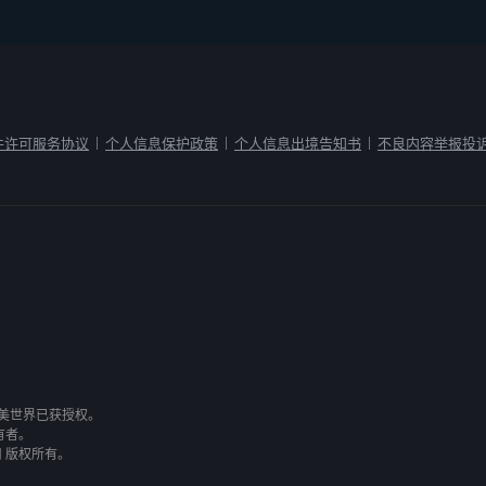
件许可服务协议
个人信息保护政策
个人信息出境告知书
不良内容举报投
|
|
|
有，完美世界已获授权。
有者。
司 版权所有。