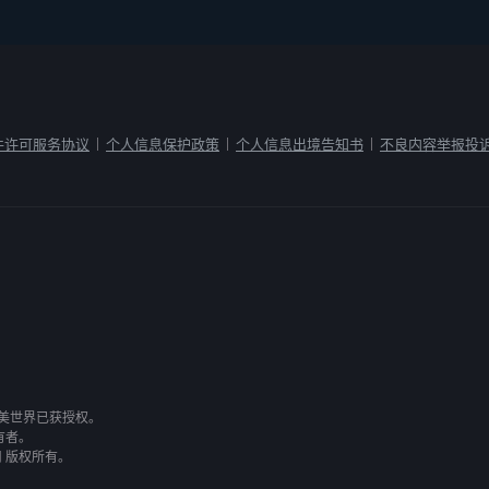
件许可服务协议
个人信息保护政策
个人信息出境告知书
不良内容举报投
|
|
|
有，完美世界已获授权。
有者。
司 版权所有。