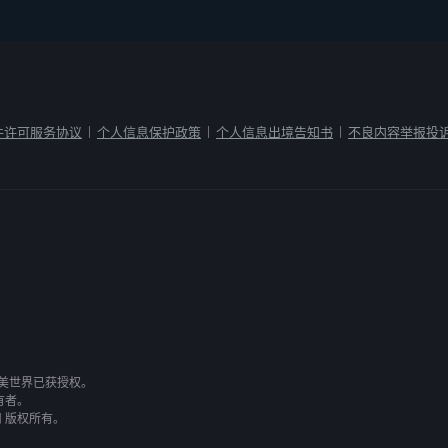
件许可服务协议
个人信息保护政策
个人信息出境告知书
不良内容举报投
|
|
|
有，完美世界已获授权。
有者。
司 版权所有。