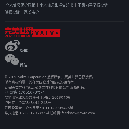
个人信息保护政策
个人信息出境告知书
不良内容举报投诉
|
|
|
侵权投诉
家长监护
|
微博
微信
©
2026
Valve Corporation 版权所有，完美世界已获授权。
所有商标均属于其在美国或其他国家的拥有者。
© 完美世界征奇(上海)多媒体科技有限公司 版权所有。
沪ICP备 17051673号-4
增值电信业务经营许可证沪B2-20180406
沪网文：(2023) 3444-243号
联网备案号：沪公网安31011002005473号
举报电话: 021-51796887 举报邮箱: feedback@pwrd.com