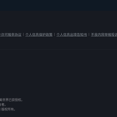
件许可服务协议
个人信息保护政策
个人信息出境告知书
不良内容举报投
|
|
|
有，完美世界已获授权。
有者。
司 版权所有。