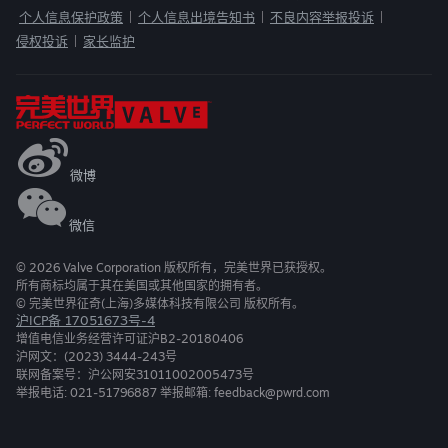
个人信息保护政策
个人信息出境告知书
不良内容举报投诉
|
|
|
侵权投诉
家长监护
|
微博
微信
©
2026
Valve Corporation 版权所有，完美世界已获授权。
所有商标均属于其在美国或其他国家的拥有者。
© 完美世界征奇(上海)多媒体科技有限公司 版权所有。
沪ICP备 17051673号-4
增值电信业务经营许可证沪B2-20180406
沪网文：(2023) 3444-243号
联网备案号：沪公网安31011002005473号
举报电话: 021-51796887 举报邮箱: feedback@pwrd.com