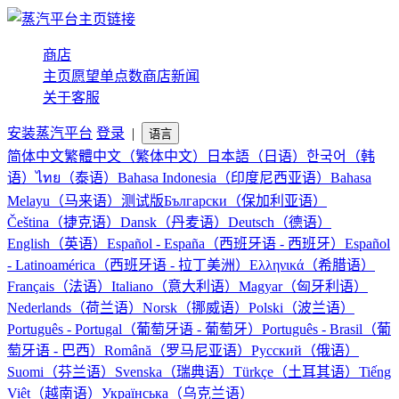
商店
主页
愿望单
点数商店
新闻
关于
客服
安装蒸汽平台
登录
|
语言
简体中文
繁體中文（繁体中文）
日本語（日语）
한국어（韩
语）
ไทย（泰语）
Bahasa Indonesia（印度尼西亚语）
Bahasa
Melayu（马来语）
测试版
Български（保加利亚语）
Čeština（捷克语）
Dansk（丹麦语）
Deutsch（德语）
English（英语）
Español - España（西班牙语 - 西班牙）
Español
- Latinoamérica（西班牙语 - 拉丁美洲）
Ελληνικά（希腊语）
Français（法语）
Italiano（意大利语）
Magyar（匈牙利语）
Nederlands（荷兰语）
Norsk（挪威语）
Polski（波兰语）
Português - Portugal（葡萄牙语 - 葡萄牙）
Português - Brasil（葡
萄牙语 - 巴西）
Română（罗马尼亚语）
Русский（俄语）
Suomi（芬兰语）
Svenska（瑞典语）
Türkçe（土耳其语）
Tiếng
Việt（越南语）
Українська（乌克兰语）