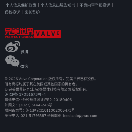
个人信息保护政策
个人信息出境告知书
不良内容举报投诉
|
|
|
侵权投诉
家长监护
|
微博
微信
©
2026
Valve Corporation 版权所有，完美世界已获授权。
所有商标均属于其在美国或其他国家的拥有者。
© 完美世界征奇(上海)多媒体科技有限公司 版权所有。
沪ICP备 17051673号-4
增值电信业务经营许可证沪B2-20180406
沪网文：(2023) 3444-243号
联网备案号：沪公网安31011002005473号
举报电话: 021-51796887 举报邮箱: feedback@pwrd.com