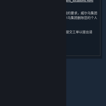
https://about.steamchina.com/datacenters_locations.html
依照处理目的之实现或根据相关法律法规的要求，威尔乌集团
将删除您的个人信息，您也有权要求威尔乌集团删除您的个人
信息。您可通过蒸汽平台客服
（
https://help.steamchina.com/zh-
cn/wizard/HelpAccountDataQuestion
）提交工单以提出请
求、行使与您的个人信息相关的权利。
关于蒸汽平台
更新日期：2024年 6 月 12 日
|
退款政策
|
软件许可服务协议
|
个人信息保护政策
|
个人信息出境告知书
|
不良内容举报投诉
|
侵权投诉
|
家长监护
微博
微信
© 2026 Valve Corporation 版权所有，完美世界已获授权。
所有商标均属于其在美国或其他国家的拥有者。
© 完美世界征奇(上海)多媒体科技有限公司 版权所有。
增值电信业务经营许可证沪B2-20180406