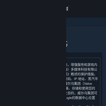
登录
商店
关于
主页
个人信息出境告知书
客服
查看桌面版网站
为了向您提供统一的游戏体验和运维服务，增强服务和游戏内
容的安全性，我们（完美世界征奇（上海）多媒体科技有限公
司）在根据《蒸汽平台个人信息保护政策》概述的保护措施，
将您的个人信息（电子邮件地址、手机号码、IP 地址、蒸汽平
台用户帐户余额、年龄段）跨境传输至威尔乌集团（Valve
Corporation）后，将委托威尔乌集团收集、存储和使用您的
个人信息。为防止欺诈而进行人机验证之目的，威尔乌集团可
能会将您的 IP 地址提供给 Google，Google的数据中心位置
如下：