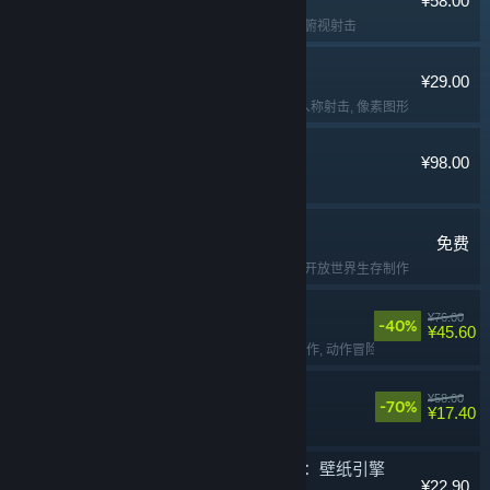
¥58.00
冒险
, 动作
, 撤离射击
, 俯视射击
Lossless Scaling
¥29.00
实用工具
, 软件
, 第一人称射击
, 像素图形
猛兽派对
¥98.00
多人
, 欢乐
, 休闲
, 可爱
七日世界
免费
免费开玩
, 生存
, 多人
, 开放世界生存制作
苍翼：混沌效应
¥76.00
-40%
¥45.60
动作类 Rogue
, 2D
, 动作
, 动作冒险
面条人
¥58.00
-70%
¥17.40
合作
, 欢乐
, 解谜
, 多人
Wallpaper Engine：壁纸引擎
¥22.90