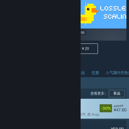
¥ 22.90
¥ 29.00
低于 ¥ 40
低于 ¥ 20
人气蹿升的新品
热销商品
热门即将推出
优惠
人气蹿升的免
查看更多：
新品
失落城堡2
¥68.00
-30%
¥47.60
多人
, 本地合作
, 在线合作
, 类 Rogue
逃离鸭科夫