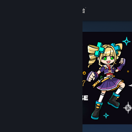
登录
商店
关于
客服
查看桌面版网站