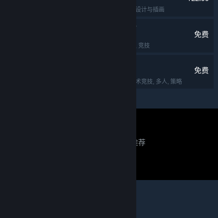
实用工具
, 动漫
, 软件
, 设计与插画
反恐精英：全球攻势
免费
第一人称射击
, 射击
, 多人
, 竞技
Dota 2 刀塔
免费
免费开玩
, 多人在线战术竞技
, 多人
, 策略
关于蒸汽平台
|
退款政策
|
软件许可服务协议
|
正在寻找推荐？
个人信息保护政策
|
个人信息出境告知书
|
不良内容举报投诉
|
侵权投诉
|
家长监护
登录以查看个性化推荐
微博
微信
登录
或者
注册
并免费加入蒸汽平台
© 2026 Valve Corporation 版权所有，完美世界已获授权。
所有商标均属于其在美国或其他国家的拥有者。
© 完美世界征奇(上海)多媒体科技有限公司 版权所有。