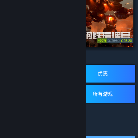
-30%
¥ 36.00
¥ 25.20
¥ 78.00
山门与幻境
钢铁指挥官
浏览蒸汽平台
开发者:
FunYoo Games
开发者:
Game River
发行商:
Funyoo Games
发行商:
游戏河
新品
优惠
所有评测：
多半好评
(6,419)
所有评测：
特别好评
(17,704)
添加至购物车
添加至购物车
免费游戏
所有游戏
低于 ¥ 40