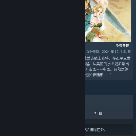
免费开玩
发行日期：2024 年 12 月 31 日
“DLC为《轩辕剑参》在1999年发行的DVD版本。法兰克骑士赛特，在丕平三世
的派遣下，为寻求「战争不败之法」而踏上漫漫旅程。从美丽的水乡威尼斯出
发，横跨欧亚大陆，经过中东、西域，最终到达东方古国——中国。冒险之路
上不但经历各国错综复杂的势力纷争，撒旦的阴谋也如影随形……”
热销商品
新品
即将推出
折扣
结果可能会根据您的
内容或语言偏好设置
将某些产品排除在外。
关于蒸汽平台
|
退款政策
|
软件许可服务协议
|