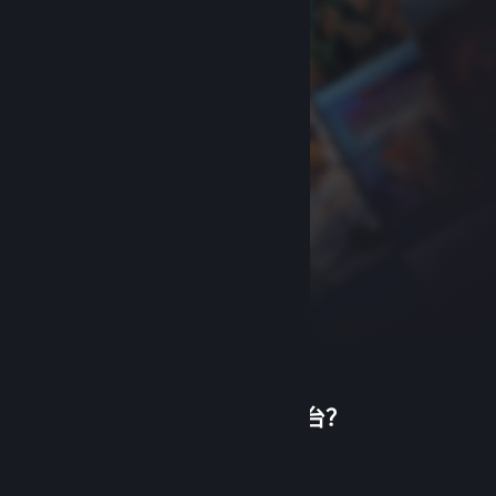
首次使用蒸汽平台？
关于蒸汽平台
|
退款政策
|
软件许可服务协议
|
个人信息保护政策
|
个人信息出境告知书
|
创建帐户
不良内容举报投诉
|
侵权投诉
|
家长监护