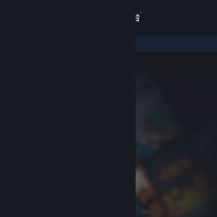
登录
商店
关于
客服
查看桌面版网站