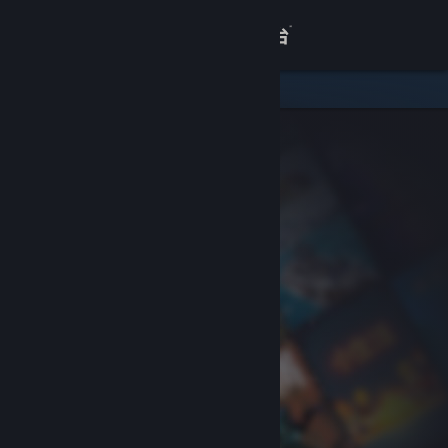
登录
商店
关于
客服
查看桌面版网站