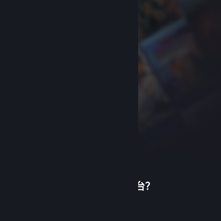
首次使用蒸汽平台？
关于蒸汽平台
|
退款政策
|
软件许可服务协议
|
个人信息保护政策
|
个人信息出境告知书
|
创建帐户
不良内容举报投诉
|
侵权投诉
|
家长监护