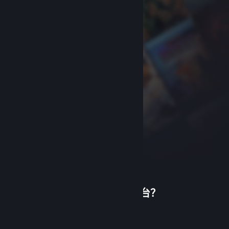
首次使用蒸汽平台？
关于蒸汽平台
|
退款政策
|
软件许可服务协议
|
个人信息保护政策
|
个人信息出境告知书
|
创建帐户
不良内容举报投诉
|
侵权投诉
|
家长监护