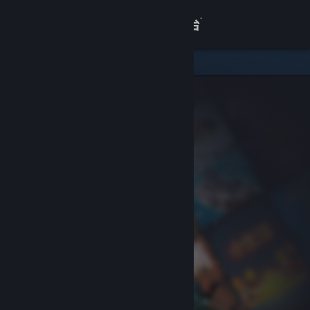
登录
商店
关于
客服
查看桌面版网站