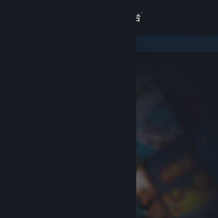
登录
商店
关于
客服
查看桌面版网站