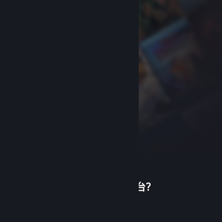
首次使用蒸汽平台？
关于蒸汽平台
|
退款政策
|
软件许可服务协议
|
个人信息保护政策
|
个人信息出境告知书
|
创建帐户
不良内容举报投诉
|
侵权投诉
|
家长监护