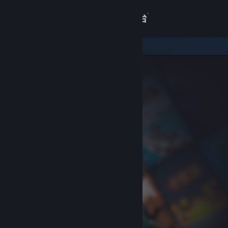
登录
商店
关于
客服
查看桌面版网站