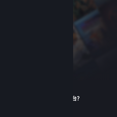
首次使用蒸汽平台？
关于蒸汽平台
|
退款政策
|
软件许可服务协议
|
个人信息保护政策
|
个人信息出境告知书
|
创建帐户
不良内容举报投诉
|
侵权投诉
|
家长监护