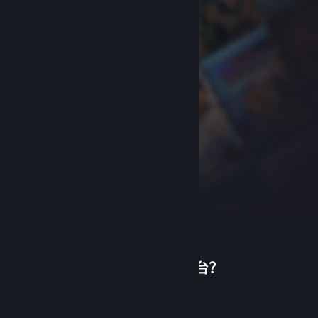
首次使用蒸汽平台？
关于蒸汽平台
|
退款政策
|
软件许可服务协议
|
个人信息保护政策
|
个人信息出境告知书
|
创建帐户
不良内容举报投诉
|
侵权投诉
|
家长监护