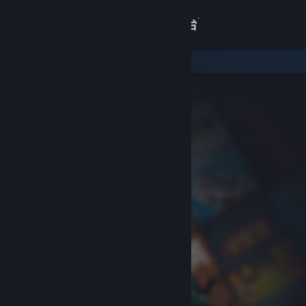
登录
商店
关于
客服
查看桌面版网站