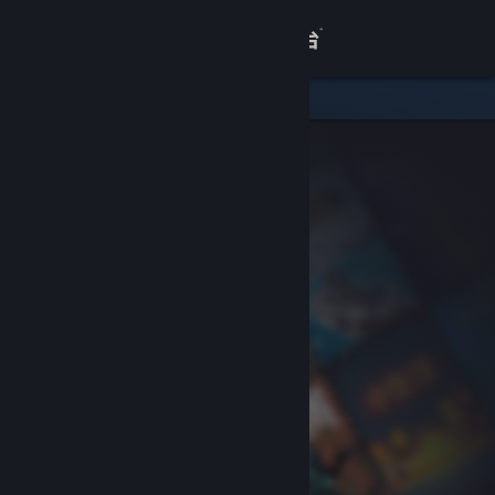
登录
商店
关于
客服
查看桌面版网站