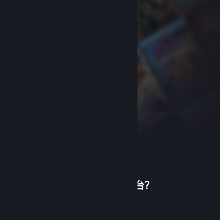
首次使用蒸汽平台？
关于蒸汽平台
|
退款政策
|
软件许可服务协议
|
个人信息保护政策
|
个人信息出境告知书
|
创建帐户
不良内容举报投诉
|
侵权投诉
|
家长监护