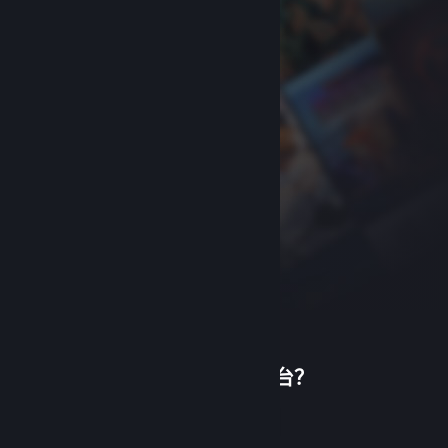
首次使用蒸汽平台？
关于蒸汽平台
|
退款政策
|
软件许可服务协议
|
个人信息保护政策
|
个人信息出境告知书
|
创建帐户
不良内容举报投诉
|
侵权投诉
|
家长监护