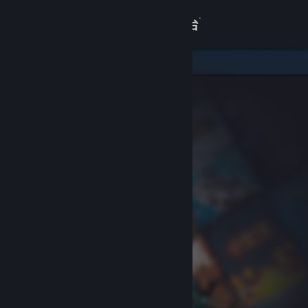
登录
商店
关于
客服
查看桌面版网站