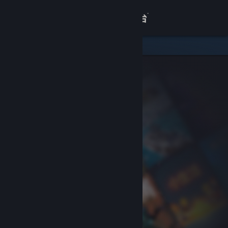
登录
商店
关于
客服
查看桌面版网站