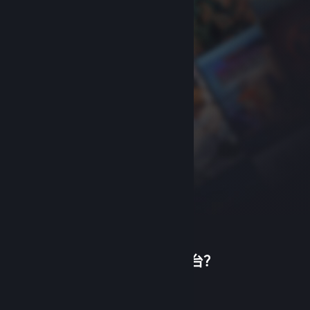
首次使用蒸汽平台？
关于蒸汽平台
|
退款政策
|
软件许可服务协议
|
个人信息保护政策
|
个人信息出境告知书
|
创建帐户
不良内容举报投诉
|
侵权投诉
|
家长监护