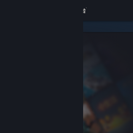
登录
商店
关于
客服
查看桌面版网站