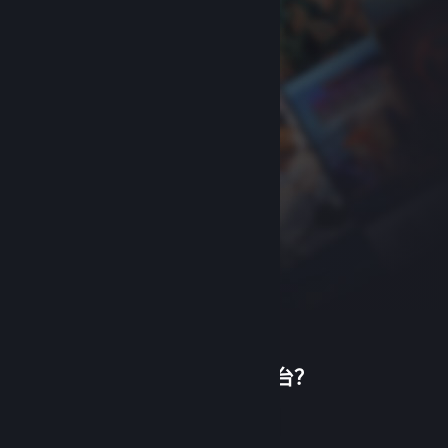
首次使用蒸汽平台？
关于蒸汽平台
|
退款政策
|
软件许可服务协议
|
个人信息保护政策
|
个人信息出境告知书
|
创建帐户
不良内容举报投诉
|
侵权投诉
|
家长监护