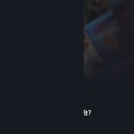
首次使用蒸汽平台？
关于蒸汽平台
|
退款政策
|
软件许可服务协议
|
个人信息保护政策
|
个人信息出境告知书
|
创建帐户
不良内容举报投诉
|
侵权投诉
|
家长监护