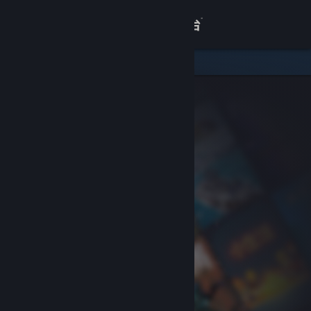
登录
商店
关于
客服
查看桌面版网站