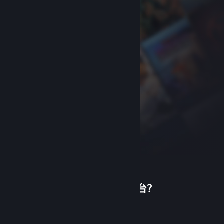
首次使用蒸汽平台？
关于蒸汽平台
|
退款政策
|
软件许可服务协议
|
个人信息保护政策
|
个人信息出境告知书
|
创建帐户
不良内容举报投诉
|
侵权投诉
|
家长监护