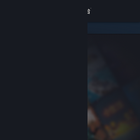
登录
商店
关于
客服
查看桌面版网站