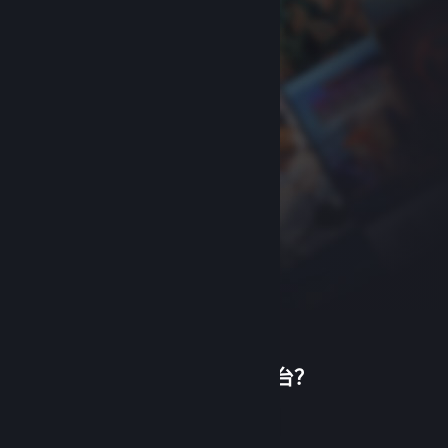
首次使用蒸汽平台？
关于蒸汽平台
|
退款政策
|
软件许可服务协议
|
个人信息保护政策
|
个人信息出境告知书
|
创建帐户
不良内容举报投诉
|
侵权投诉
|
家长监护