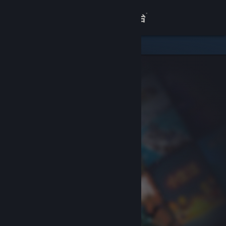
登录
商店
关于
客服
查看桌面版网站