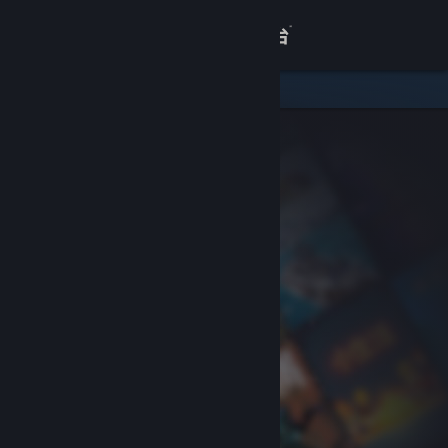
登录
商店
关于
客服
查看桌面版网站