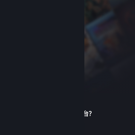
首次使用蒸汽平台？
关于蒸汽平台
|
退款政策
|
软件许可服务协议
|
个人信息保护政策
|
个人信息出境告知书
|
创建帐户
不良内容举报投诉
|
侵权投诉
|
家长监护