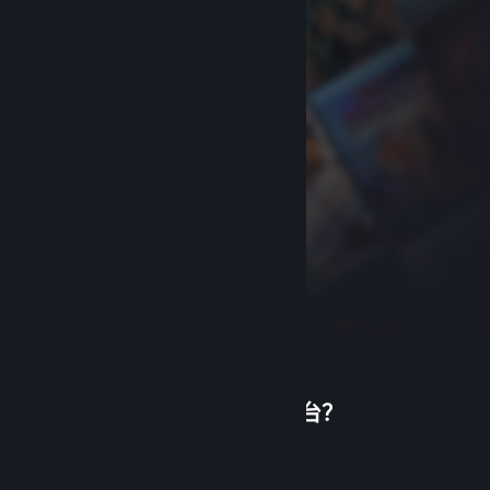
首次使用蒸汽平台？
关于蒸汽平台
|
退款政策
|
软件许可服务协议
|
个人信息保护政策
|
个人信息出境告知书
|
创建帐户
不良内容举报投诉
|
侵权投诉
|
家长监护