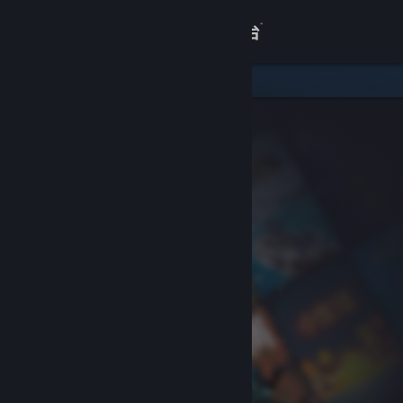
登录
商店
关于
客服
查看桌面版网站