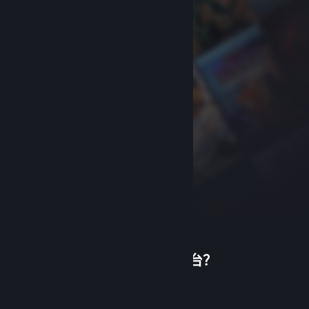
首次使用蒸汽平台？
关于蒸汽平台
|
退款政策
|
软件许可服务协议
|
个人信息保护政策
|
个人信息出境告知书
|
创建帐户
不良内容举报投诉
|
侵权投诉
|
家长监护