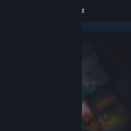
登录
商店
关于
客服
查看桌面版网站