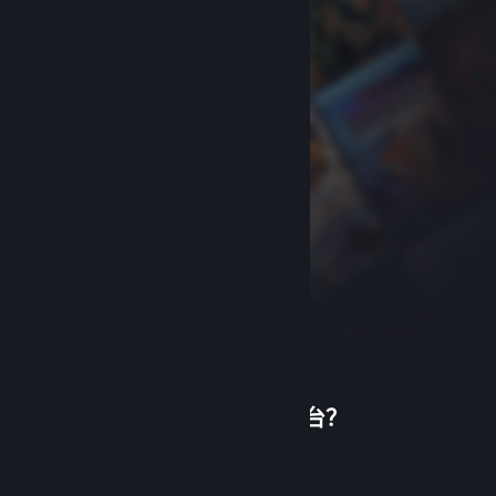
首次使用蒸汽平台？
关于蒸汽平台
|
退款政策
|
软件许可服务协议
|
个人信息保护政策
|
个人信息出境告知书
|
创建帐户
不良内容举报投诉
|
侵权投诉
|
家长监护