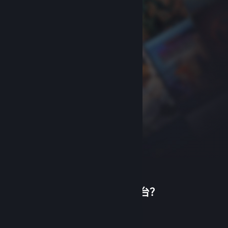
首次使用蒸汽平台？
关于蒸汽平台
|
退款政策
|
软件许可服务协议
|
个人信息保护政策
|
个人信息出境告知书
|
创建帐户
不良内容举报投诉
|
侵权投诉
|
家长监护