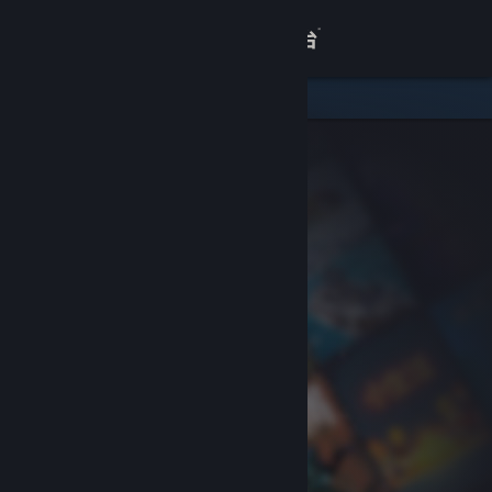
登录
商店
关于
客服
查看桌面版网站