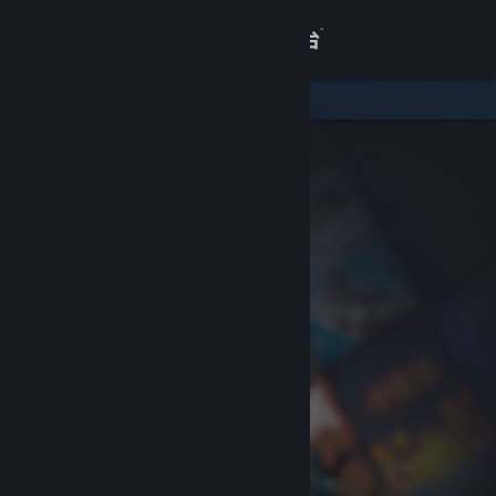
登录
商店
关于
客服
查看桌面版网站