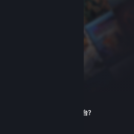
首次使用蒸汽平台？
关于蒸汽平台
|
退款政策
|
软件许可服务协议
|
个人信息保护政策
|
个人信息出境告知书
|
创建帐户
不良内容举报投诉
|
侵权投诉
|
家长监护