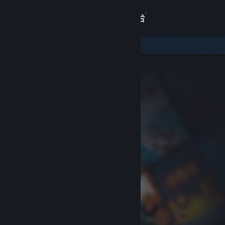
登录
商店
关于
客服
查看桌面版网站