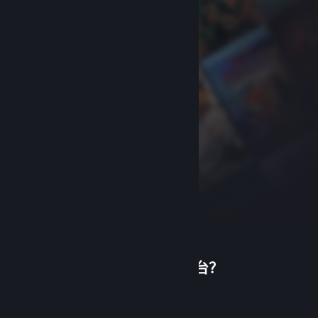
首次使用蒸汽平台？
关于蒸汽平台
|
退款政策
|
软件许可服务协议
|
个人信息保护政策
|
个人信息出境告知书
|
创建帐户
不良内容举报投诉
|
侵权投诉
|
家长监护