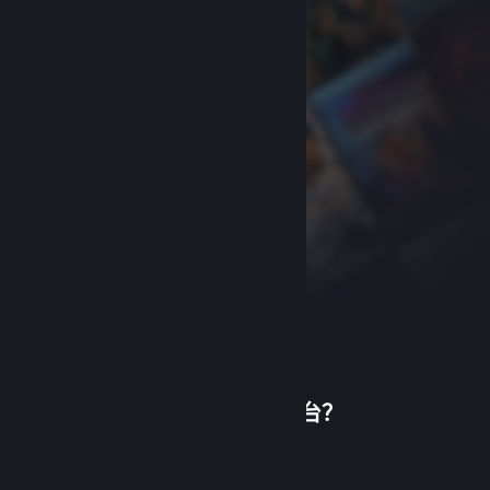
首次使用蒸汽平台？
关于蒸汽平台
|
退款政策
|
软件许可服务协议
|
个人信息保护政策
|
个人信息出境告知书
|
创建帐户
不良内容举报投诉
|
侵权投诉
|
家长监护