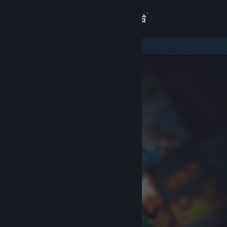
登录
商店
关于
客服
查看桌面版网站