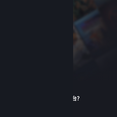
首次使用蒸汽平台？
关于蒸汽平台
|
退款政策
|
软件许可服务协议
|
个人信息保护政策
|
个人信息出境告知书
|
创建帐户
不良内容举报投诉
|
侵权投诉
|
家长监护