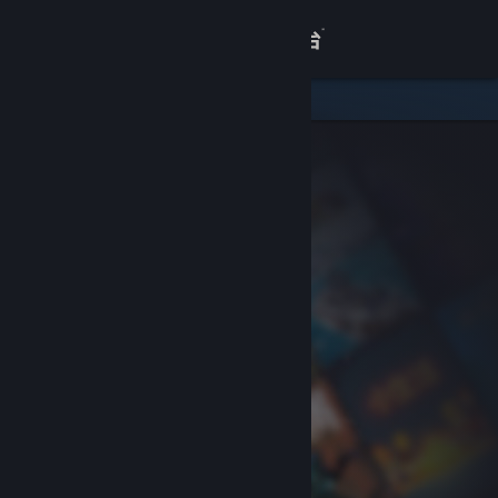
登录
商店
关于
客服
查看桌面版网站