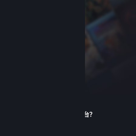
首次使用蒸汽平台？
关于蒸汽平台
|
退款政策
|
软件许可服务协议
|
个人信息保护政策
|
个人信息出境告知书
|
创建帐户
不良内容举报投诉
|
侵权投诉
|
家长监护