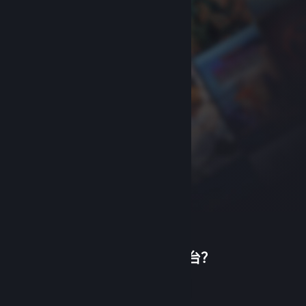
首次使用蒸汽平台？
关于蒸汽平台
|
退款政策
|
软件许可服务协议
|
个人信息保护政策
|
个人信息出境告知书
|
创建帐户
不良内容举报投诉
|
侵权投诉
|
家长监护