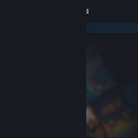
登录
商店
关于
客服
查看桌面版网站