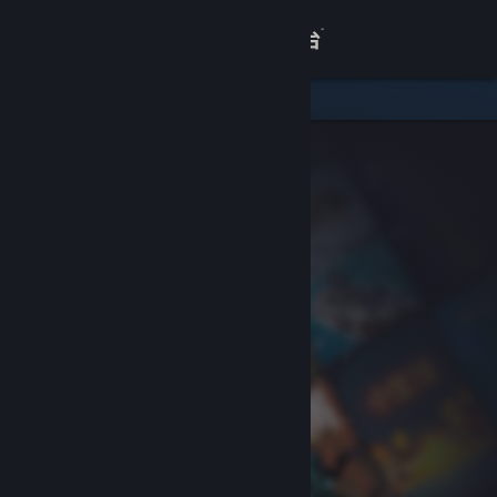
登录
商店
关于
客服
查看桌面版网站