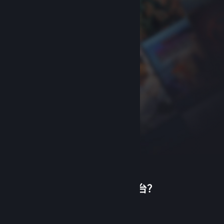
首次使用蒸汽平台？
关于蒸汽平台
|
退款政策
|
软件许可服务协议
|
个人信息保护政策
|
个人信息出境告知书
|
创建帐户
不良内容举报投诉
|
侵权投诉
|
家长监护