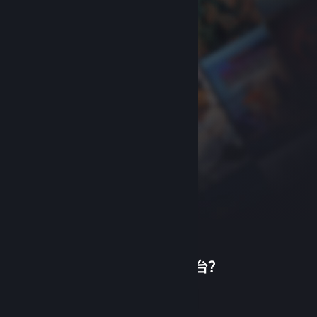
首次使用蒸汽平台？
关于蒸汽平台
|
退款政策
|
软件许可服务协议
|
个人信息保护政策
|
个人信息出境告知书
|
创建帐户
不良内容举报投诉
|
侵权投诉
|
家长监护