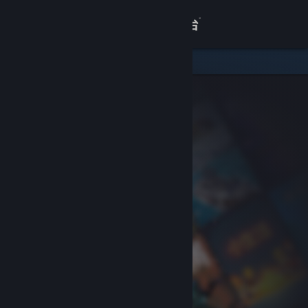
登录
商店
关于
客服
查看桌面版网站