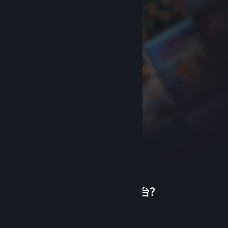
首次使用蒸汽平台？
关于蒸汽平台
|
退款政策
|
软件许可服务协议
|
个人信息保护政策
|
个人信息出境告知书
|
创建帐户
不良内容举报投诉
|
侵权投诉
|
家长监护