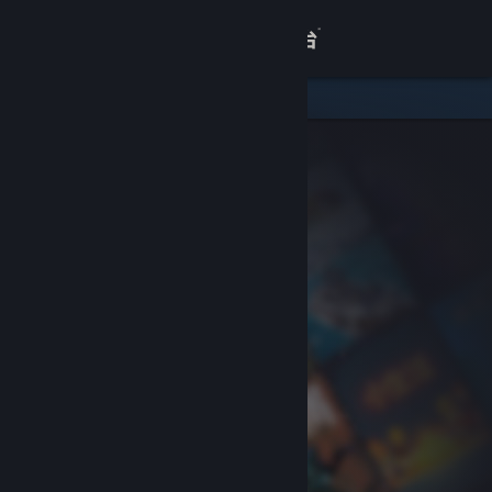
登录
商店
关于
客服
查看桌面版网站