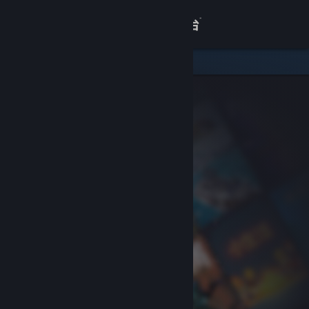
登录
商店
关于
客服
查看桌面版网站