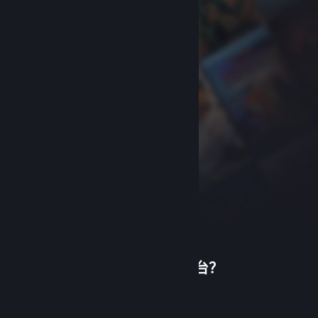
首次使用蒸汽平台？
关于蒸汽平台
|
退款政策
|
软件许可服务协议
|
个人信息保护政策
|
个人信息出境告知书
|
创建帐户
不良内容举报投诉
|
侵权投诉
|
家长监护