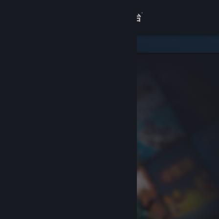
登录
商店
关于
客服
查看桌面版网站