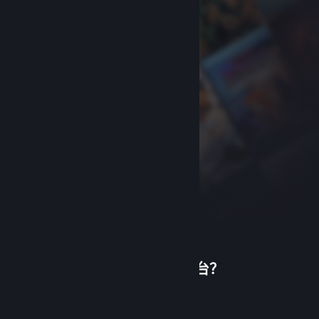
首次使用蒸汽平台？
关于蒸汽平台
|
退款政策
|
软件许可服务协议
|
个人信息保护政策
|
个人信息出境告知书
|
创建帐户
不良内容举报投诉
|
侵权投诉
|
家长监护