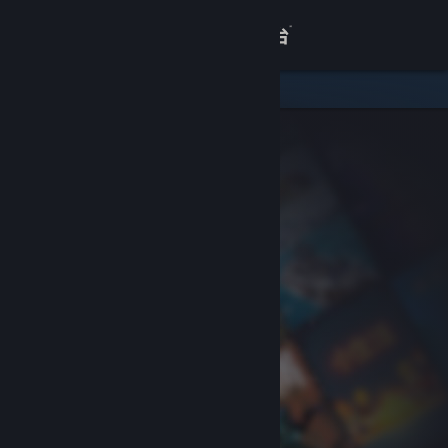
登录
商店
关于
客服
查看桌面版网站