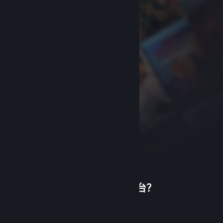
首次使用蒸汽平台？
关于蒸汽平台
|
退款政策
|
软件许可服务协议
|
个人信息保护政策
|
个人信息出境告知书
|
创建帐户
不良内容举报投诉
|
侵权投诉
|
家长监护