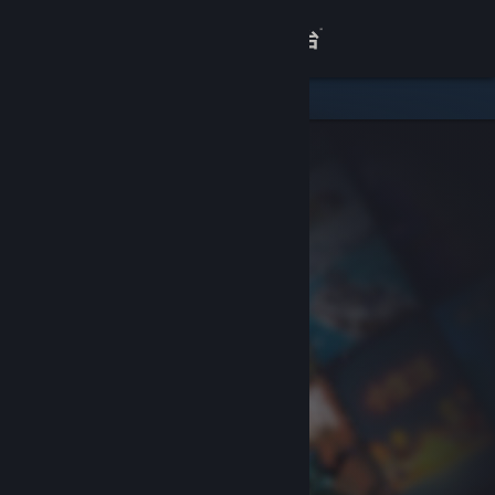
登录
商店
关于
客服
查看桌面版网站