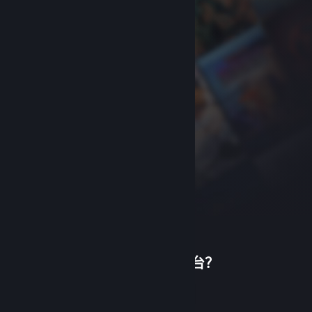
首次使用蒸汽平台？
关于蒸汽平台
|
退款政策
|
软件许可服务协议
|
个人信息保护政策
|
个人信息出境告知书
|
创建帐户
不良内容举报投诉
|
侵权投诉
|
家长监护