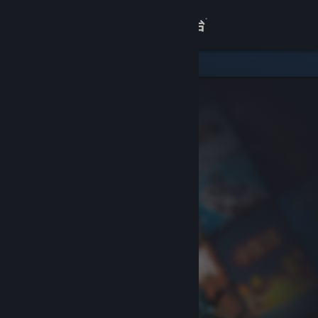
登录
商店
关于
客服
查看桌面版网站