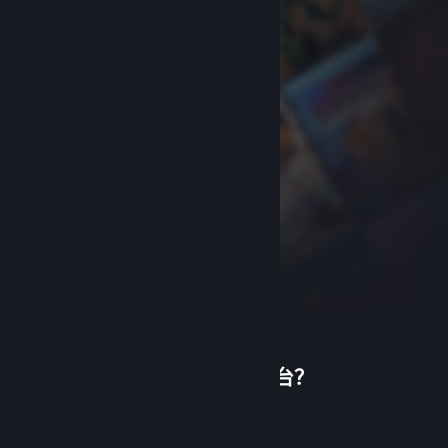
首次使用蒸汽平台？
关于蒸汽平台
|
退款政策
|
软件许可服务协议
|
个人信息保护政策
|
个人信息出境告知书
|
创建帐户
不良内容举报投诉
|
侵权投诉
|
家长监护