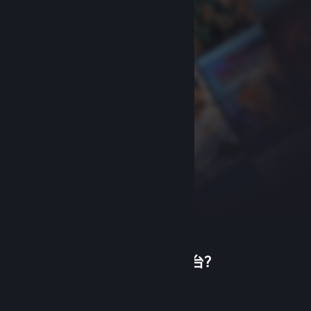
首次使用蒸汽平台？
关于蒸汽平台
|
退款政策
|
软件许可服务协议
|
个人信息保护政策
|
个人信息出境告知书
|
创建帐户
不良内容举报投诉
|
侵权投诉
|
家长监护