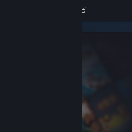
登录
商店
关于
客服
查看桌面版网站